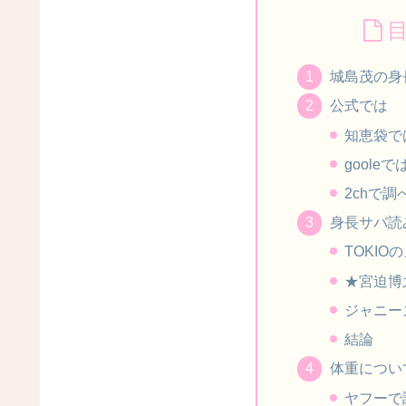
城島茂の身
公式では
知恵袋で
gooleで
2chで
身長サバ読
TOKIO
★宮迫博
ジャニー
結論
体重につい
ヤフーで