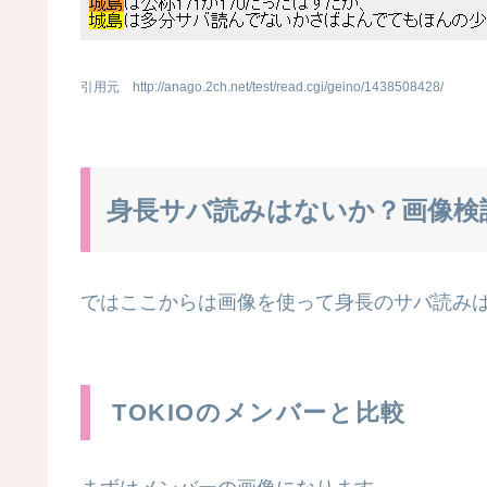
引用元 http://anago.2ch.net/test/read.cgi/geino/1438508428/
身長サバ読みはないか？画像検
ではここからは画像を使って身長のサバ読み
TOKIOのメンバーと比較