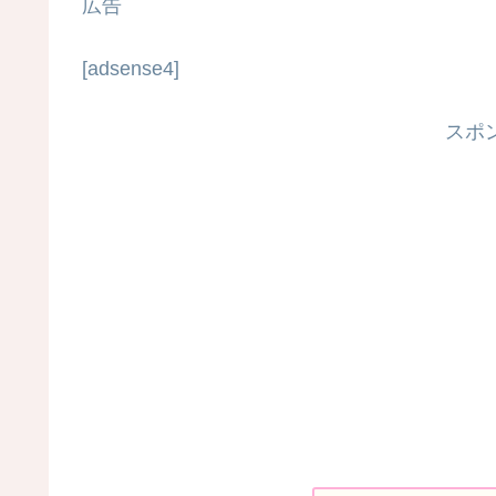
広告
[adsense4]
スポ