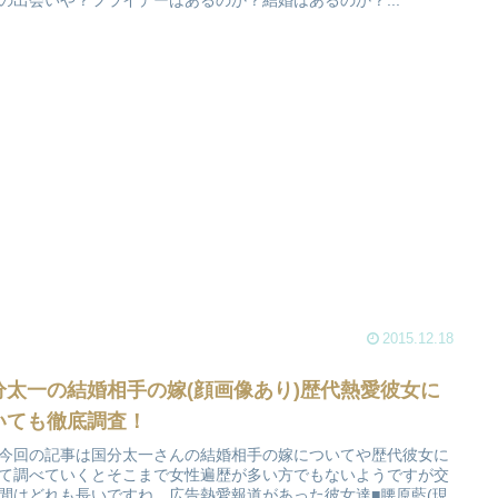
の出会いや？フライデーはあるのか？結婚はあるのか？...
2015.12.18
分太一の結婚相手の嫁(顔画像あり)歴代熱愛彼女に
いても徹底調査！
今回の記事は国分太一さんの結婚相手の嫁についてや歴代彼女に
て調べていくとそこまで女性遍歴が多い方でもないようですが交
間はどれも長いですね。広告熱愛報道があった彼女達■腰原藍(現