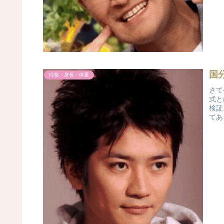
国
性格・身長・体重
さて
式と
検証
てあ