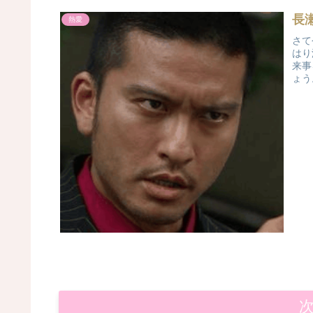
長
熱愛
さて
はり
来事
ょう