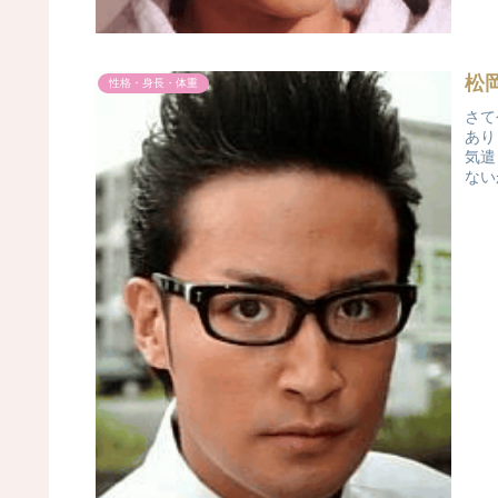
松
性格・身長・体重
さて
あり
気遣
ない