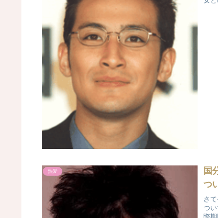
女と
国
熱愛
つ
さて
つい
際期