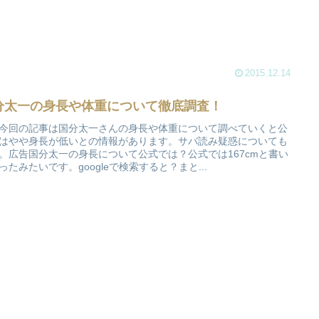
2015.12.14
分太一の身長や体重について徹底調査！
今回の記事は国分太一さんの身長や体重について調べていくと公
はやや身長が低いとの情報があります。サバ読み疑惑についても
。広告国分太一の身長について公式では？公式では167cmと書い
ったみたいです。googleで検索すると？まと...