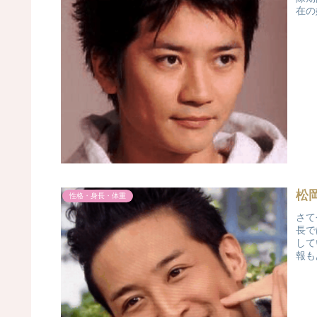
在の
松
性格・身長・体重
さて
長で
して
報も