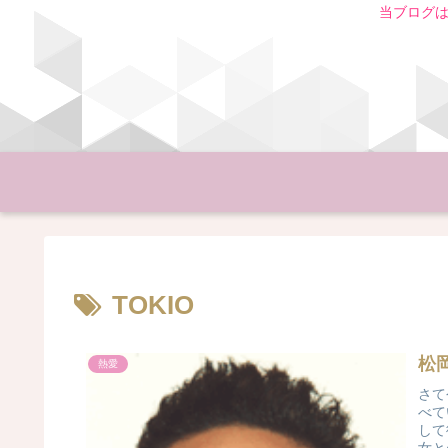
当ブログは
TOKIO
松
熱愛
さて
べて
して