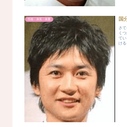
国
性格・身長・体重
さて
くつ
てい
ける