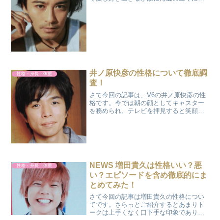
家を建てちゃったそうですよ。また地元
民とは気さくに話してくれるあんちゃん
だそうです。イメージ的には優しそうな
雰囲気にですが実際はどう...
井ノ原快彦の性格について徹底調
性格・身長・体重
査！
さて今回の記事は、V6の井ノ原快彦の性
格です。今では朝の顔としてキャスター
を務められ、テレビを拝見すると笑顔と
目がチャームポイントなのが印象的です
よね。そして、調べていると共演者に対
しても優しさや気配りがあるそうです。
そんな彼の性格がでてい...
NEWS 増田貴久は性格いい？悪
性格・身長・体重
い？エピソードを含め徹底的にま
とめてみた！
さて今回の記事は増田貴久の性格につい
てです。さらっとご紹介するとあまりト
ークは上手くなく口下手な印象でありバ