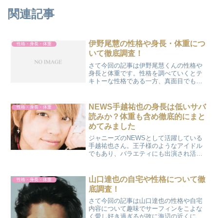
関連記事
伊野尾慧の性格や身長・体重につ
性格・身長・体重
いて徹底調査！
さて今回の記事は伊野尾慧くんの性格や
身長と体重です。性格を調べていくとテ
キトーな性格である一方、真面目でもあ
るみたいなので、エピソードを含めて
色々と調べていきます。また、身長では
サバ読みをしてないか？画像を使って検
NEWS手越祐也の身長は低いサバ
性格・身長・体重
証していき、体重の情報もな...
読みか？体重も含め徹底的にまと
めてみました
ジャニーズのNEWSとして活躍している
手越祐也さん。王子様のようなアイドル
でもあり、バラエティにも出演され活躍
されれています！そんな、手越祐也さん
の身長を、他の芸能人の方とか比較をし
て、本当の身長は一体何センチなのか検
山口達也の自宅や性格について徹
性格・身長・体重
証し、また体重も検証し...
底調査！
さて今回の記事は山口達也の性格や自宅
内容について趣味でサーフィンをこよな
く愛し好き過ぎるが故に海辺の近くにお