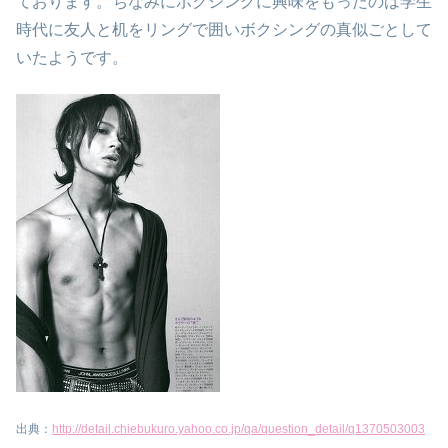
ております。ちなみにボクシングに興味をもったのは学生
時代に友人と机をリングで囲いボクシングの真似ごとして
いたようです。
出典：
http://detail.chiebukuro.yahoo.co.jp/qa/question_detail/q1370503003