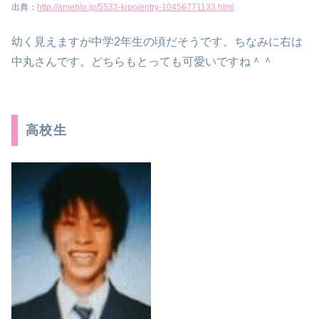
出典：
http://ameblo.jp/5533-kipo/entry-10456771133.html
幼く見えますが中学2年生の頃だそうです。ちなみに右は
中丸さんです。どちらもとっても可愛いですね＾＾
高校生