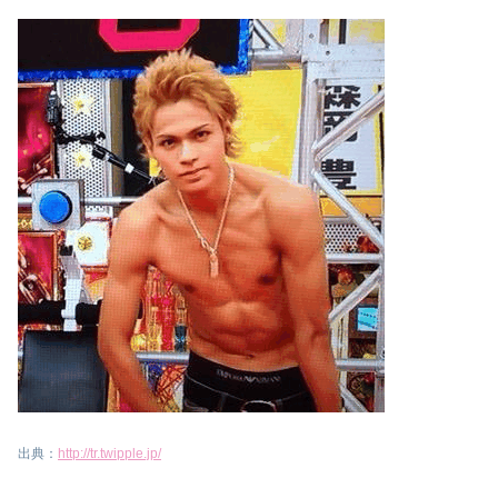
出典：
http://tr.twipple.jp/