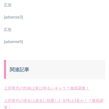
広告
[adsense3]
広告
[adsense5]
関連記事
上田竜也の性格は実は明るいキャラ？徹底調査！
上田竜也の彼女は過去に熱愛した女性は3名か！？徹底調
査！