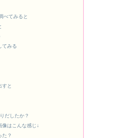
調べてみると
と
)
してみる
出すと
太りだしたか？
画像はこんな感じ↓
った？