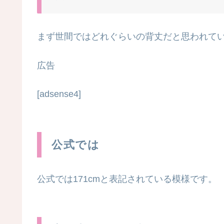
まず世間ではどれぐらいの背丈だと思われて
広告
[adsense4]
公式では
公式では
171cm
と表記されている模様です。