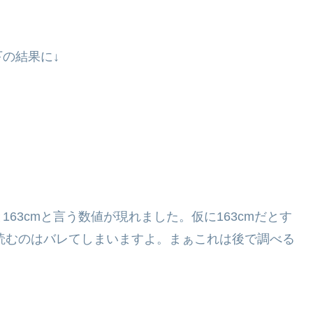
下の結果に↓
と
163cm
と言う数値が現れました。仮に163cmだとす
読むのはバレてしまいますよ。まぁこれは後で調べる