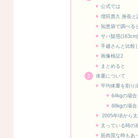
公式では
増田貴久 身長と
知恵袋で調べる
サバ疑惑(163cm
手越さんと比較
画像検証2
まとめると
体重について
平均体重を割り
64kgの場合
68kgの場合
2005年頃から
太っている時の
筋肉質な時もあ