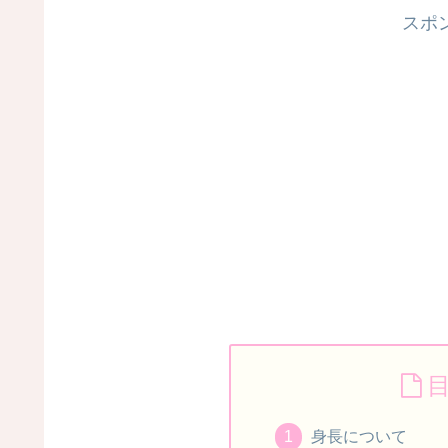
スポ
身長について