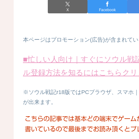
X
Facebook
本ページはプロモーション(広告)が含まれてい
■忙しい人向け｜すぐにソウル戦記
ル登録方法を知るにはこちらクリ
※
ソウル戦記r18版
では
PCブラウザ、スマホ｜iph
が出来ます
。