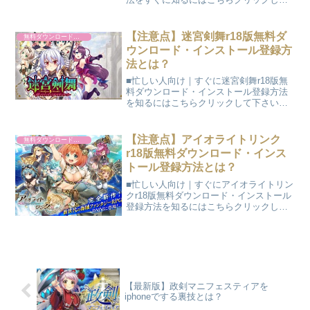
下さい←※スマホアンドロイド版も解説
しています。リジャッジメントr18版無料
ダウンロード・インストール登録方法に
【注意点】迷宮剣舞r18版無料ダ
無料ダウンロード・インストール
ついて｜スマホア...
ウンロード・インストール登録方
法とは？
■忙しい人向け｜すぐに迷宮剣舞r18版無
料ダウンロード・インストール登録方法
を知るにはこちらクリックして下さい←
迷宮剣舞r18版無料ダウンロード・インス
トール登録方法の流れ｜※最短2分48秒で
プレイDMM会員登録の方法■DMMの公式
【注意点】アイオライトリンク
無料ダウンロード・インストール
サイトは...
r18版無料ダウンロード・インス
トール登録方法とは？
■忙しい人向け｜すぐにアイオライトリン
クr18版無料ダウンロード・インストール
登録方法を知るにはこちらクリックして
下さい←※アイオライトリンクr18版｜
PCブラウザ、スマホ｜iphoneとandroid、
ipad、androidタブレットも...
【最新版】政剣マニフェスティアを
iphoneでする裏技とは？