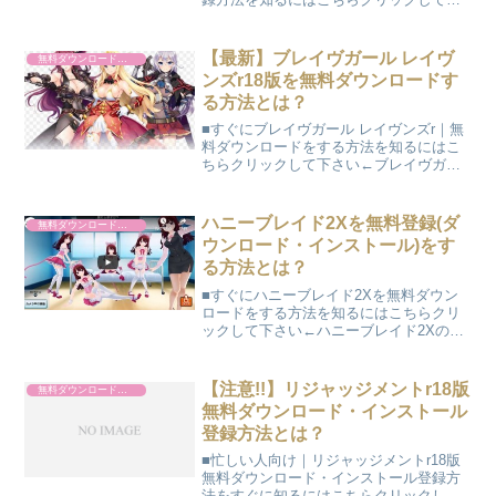
さい←※スマホ用｜アンドロイドも解説
しています。サークレットプリンセスr18
版無料ダウンロード・インストール登録
【最新】ブレイヴガール レイヴ
無料ダウンロード・インストール
方法とは｜スマ...
ンズr18版を無料ダウンロードす
る方法とは？
■すぐにブレイヴガール レイヴンズr｜無
料ダウンロードをする方法を知るにはこ
ちらクリックして下さい←ブレイヴガー
ル レイヴンズrはどんなゲーム？
2015/10/15からDMMから配信されバトル
とキャラクター育成が主な美少女進軍
ハニーブレイド2Xを無料登録(ダ
無料ダウンロード・インストール
RPGです 戦...
ウンロード・インストール)をす
る方法とは？
■すぐにハニーブレイド2Xを無料ダウン
ロードをする方法を知るにはこちらクリ
ックして下さい←ハニーブレイド2Xの気
になることまとめ11月20にDMMゲームズ
から配信されているちょっとエッチなゲ
ームですよね。またハニー×ブレイド2は
【注意!!】リジャッジメントr18版
無料ダウンロード・インストール
VR機能も搭...
無料ダウンロード・インストール
登録方法とは？
■忙しい人向け｜リジャッジメントr18版
無料ダウンロード・インストール登録方
法をすぐに知るにはこちらクリックして