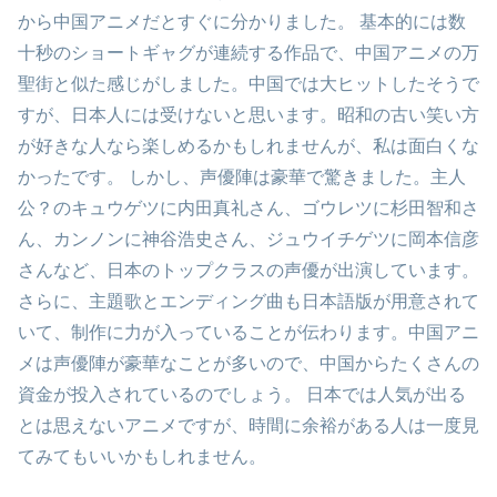
から中国アニメだとすぐに分かりました。 基本的には数
十秒のショートギャグが連続する作品で、中国アニメの万
聖街と似た感じがしました。中国では大ヒットしたそうで
すが、日本人には受けないと思います。昭和の古い笑い方
が好きな人なら楽しめるかもしれませんが、私は面白くな
かったです。 しかし、声優陣は豪華で驚きました。主人
公？のキュウゲツに内田真礼さん、ゴウレツに杉田智和さ
ん、カンノンに神谷浩史さん、ジュウイチゲツに岡本信彦
さんなど、日本のトップクラスの声優が出演しています。
さらに、主題歌とエンディング曲も日本語版が用意されて
いて、制作に力が入っていることが伝わります。中国アニ
メは声優陣が豪華なことが多いので、中国からたくさんの
資金が投入されているのでしょう。 日本では人気が出る
とは思えないアニメですが、時間に余裕がある人は一度見
てみてもいいかもしれません。