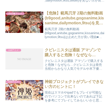
,dailymotion,9tsu,bilibili)を見ない方が良い
理由について書いています。先に結論を
言ってしまうと夫婦交歓の無料動画
(b9,b9good,anitube,gogoanime,kissanime
【危険】範馬刃牙 2期の無料動画
2023夏アニメ
,dailymotion,9tsu,bilibili)は...
(b9good,anitube,gogoanime,kis
sanime,dailymotion,9tsu)を見な
い方が良い理由について
範馬刃牙 2期の無料動画
(b9good,anitube,gogoanime,kissanime,dai
lymotion,9tsu)は止めた方が良い理由■範
馬刃牙 2期をの見放題配信はこちらをク
リック←←先に結論を言ってしまうと、
範馬刃牙 2...
クビレニスタは通販 アマゾンで
vodアニメ
購入すると危険！なぜなら…
クビレニスタは通販 アマゾンで購入する
と危険！なぜなら...クビレニスタは発売
当初からかなり人気でモデルや木下優樹
菜さんも身に付けている噂があり女性の
間では密かに必需アイテムとなっていま
す。ただ人気の高さから某大手通販ショ
神姫プロジェクトがプレイできな
vodアニメ
ップアマゾンでは偽...
い方のヒントに！
現在はスマホやipadでもプレイが可能な
のでパソコンで出来ないのであれば下記
を参考にてプレイしてみもいいかと思い
ます。 とりあえず下記の記事を参考にし
て見てほしいです↓■noxplayerを使って強