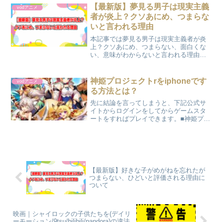
制的にパソコンでアプリゲームをする方
【最新版】夢見る男子は現実主義
vodアニメ
法■神...
者が炎上？クソあにめ、つまらな
いと言われる理由
本記事では夢見る男子は現実主義者が炎
上？クソあにめ、つまらない、面白くな
い、意味がわからないと言われる理由に
ついて書いています。もし夢見る男子は
現実主義者が炎上？クソあにめ、つまら
ない、面白くない、意味がわからないと
神姫プロジェクトrをiphoneです
vodアニメ
いうキーワードで検索されてきた方は参
る方法とは？
考になるかと思います。さて早速結論を
言ってしまうと夢見る男子は現実主義者
先に結論を言ってしまうと、下記公式サ
が炎上？クソあにめ、つまらない、面白
イトからログインをしてからゲームスタ
くない、意味がわからない...
ートをすればプレイできます。■神姫プロ
ジェクトrの公式サイトはこちらをクリッ
ク← 神姫プロジェクトの気になることま
とめグラフィックがとても良いかわいい
ちびキャラ(SD)...
【最新版】好きな子がめがねを忘れたが
つまらない、ひどいと評価される理由に
ついて
映画｜シャイロックの子供たちを(デイリ
ーモーション/9tsu/bilibili/pandora)の違法