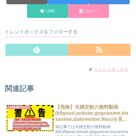
LINE
コピー
トレンドボックスをフォローする
トレンドボックス
関連記事
【危険】夫婦交歓の無料動画
2023夏アニメ
(b9good,anitube,gogoanime,kis
sanime,dailymotion,9tsu)を見な
い方が良い理由について
本記事では夫婦交歓の無料動画
(b9,b9good,anitube,gogoanime,kissanime