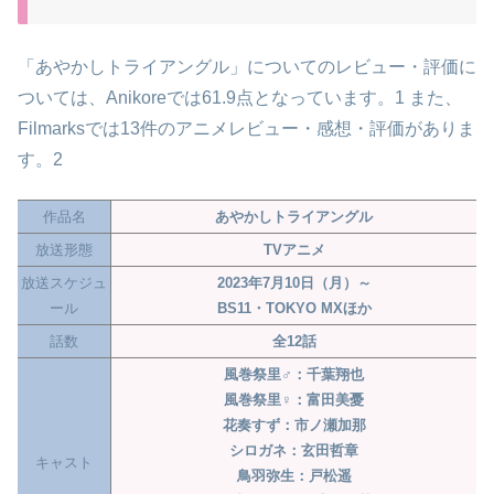
「あやかしトライアングル」についてのレビュー・評価に
ついては、Anikoreでは61.9点となっています。1 また、
Filmarksでは13件のアニメレビュー・感想・評価がありま
す。2
作品名
あやかしトライアングル
放送形態
TVアニメ
放送スケジュ
2023年7月10日（月）～
ール
BS11・TOKYO MXほか
話数
全12話
風巻祭里♂：千葉翔也
風巻祭里♀：富田美憂
花奏すず：市ノ瀬加那
シロガネ：玄田哲章
キャスト
鳥羽弥生：戸松遥