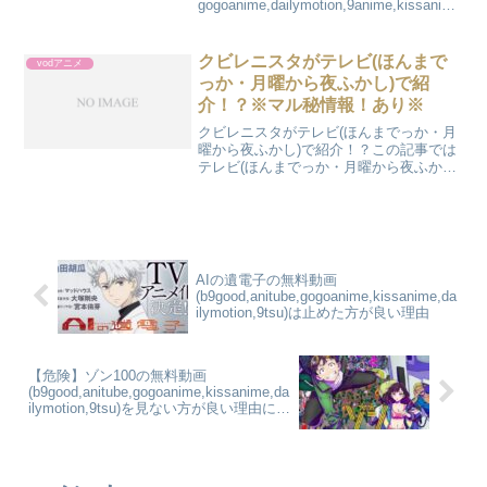
gogoanime,dailymotion,9anime,kissanime
,9tsuの違法サイトの危険性について書い
ております。もしアニメ「葬送のフリー
レン」をb9animeや
クビレニスタがテレビ(ほんまで
vodアニメ
gogoanime,dailymotion,9anime,kissanime
っか・月曜から夜ふかし)で紹
,9tsuと言うキーワードでこの記事を見た
介！？※マル秘情報！あり※
方は賢い方です。b9や
gogoanime,dailymotion,9anime,kissanime
クビレニスタがテレビ(ほんまでっか・月
,9tsuはウィルス感染や...
曜から夜ふかし)で紹介！？この記事では
テレビ(ほんまでっか・月曜から夜ふかし)
というワードについて専門的に調査して
みました。またこの記事では最後までさ
らっとお読み頂くことでここでしかわか
らないマル秘情報...
AIの遺電子の無料動画
(b9good,anitube,gogoanime,kissanime,da
ilymotion,9tsu)は止めた方が良い理由
【危険】ゾン100の無料動画
(b9good,anitube,gogoanime,kissanime,da
ilymotion,9tsu)を見ない方が良い理由につ
いて