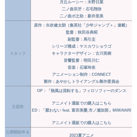
月丘ルーシー：木野日菜
二ノ曲宗牙：石毛翔弥
二ノ曲ポ之助：新井里美
原作：矢吹健太朗（集英社「少年ジャンプ＋」連載）
監督：秋田谷典昭
副監督：馬引圭
シリーズ構成：ヤスカワショウゴ
スタッフ
キャラクターデザイン：古川英樹
音響監督：明田川仁
音楽：石塚玲依
アニメーション制作：CONNECT
製作：あやかしトライアングル製作委員会
OP：「熱風は流転する」フィロソフィーのダンス
アニメイト通販での購入はこちら
主題歌
ED：「厭わない feat. 富田美憂,市ノ瀬加那」MIMiNARI
アニメイト通販での購入はこちら
公開開始年＆
2023夏アニメ