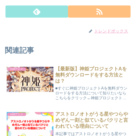
トレンドボックス
関連記事
【最新版】神姫プロジェクトAを
vodアニメ
無料ダウンロードをする方法と
は？
■すぐに神姫プロジェクトAを無料ダウン
ロードをする方法について知りたいなら
こちらをクリック←神姫プロジェクトの
気になることまとめ簡単に言えば異世界
もの主人公が突然謎の世界に迷い込み幼
馴染のアリサが、英霊や神姫に出会い世
アストロノオトがうる星やつらや
vodアニメ
界を救うという物語とな...
めぞん一刻と似ているパクリと言
われている理由について
本記事ではアストロノオトがうる星やつ