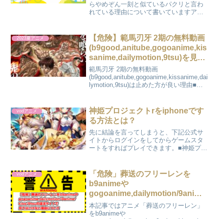
らやめぞん一刻と似ているパクリと言わ
れている理由について書いていますアス
トロノオトがうる星やつらやめぞん一刻
と似ているパクリと言われている理由...
【危険】範馬刃牙 2期の無料動画
2023夏アニメ
(b9good,anitube,gogoanime,kis
sanime,dailymotion,9tsu)を見な
い方が良い理由について
範馬刃牙 2期の無料動画
(b9good,anitube,gogoanime,kissanime,dai
lymotion,9tsu)は止めた方が良い理由■範
馬刃牙 2期をの見放題配信はこちらをク
リック←←先に結論を言ってしまうと、
範馬刃牙 2...
神姫プロジェクトrをiphoneです
vodアニメ
る方法とは？
先に結論を言ってしまうと、下記公式サ
イトからログインをしてからゲームスタ
ートをすればプレイできます。■神姫プロ
ジェクトrの公式サイトはこちらをクリッ
ク← 神姫プロジェクトの気になることま
とめグラフィックがとても良いかわいい
「危険」葬送のフリーレンを
vodアニメ
ちびキャラ(SD)...
b9animeや
gogoanime,dailymotion/9anime/
kiss/9tsuの違法サイトで見ては
本記事ではアニメ「葬送のフリーレン」
いけない理由について
をb9animeや