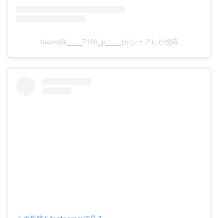
𝐻𝑖𝑘𝑎𝑟𝑖(@____7189_p____)がシェアした投稿