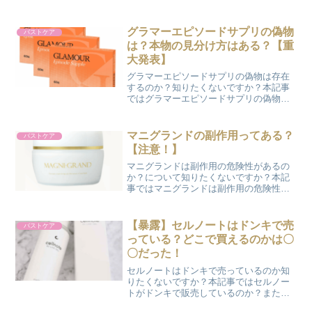
ンの副作用の危険性はある？ ボルフィリ
ンの唯一副作用があるとするなら実は2つ
ある ボルフィリンは本当に効果がある？
グラマーエピソードサプリの偽物
バストケア
嘘の可能性は？ ボ...
は？本物の見分け方はある？【重
大発表】
グラマーエピソードサプリの偽物は存在
するのか？知りたくないですか？本記事
ではグラマーエピソードサプリの偽物情
報の確認と存在する場合は本物との見分
ける方法についてご紹介していきます。
マニグランドの副作用ってある？
バストケア
【注意！】
マニグランドは副作用の危険性があるの
か？について知りたくないですか？本記
事ではマニグランドは副作用の危険性が
あるのか？安全なのか？について調査し
てみました。もしネットからマニグラン
ド副作用と検索されてきた方にはお悩み
【暴露】セルノートはドンキで売
バストケア
が解決できるかと思います。さて結論は
っている？どこで買えるのかは〇
マニグランドは副...
〇だった！
セルノートはドンキで売っているのか知
りたくないですか？本記事ではセルノー
トがドンキで販売しているのか？またほ
かの店舗でセルノートが売っているのか