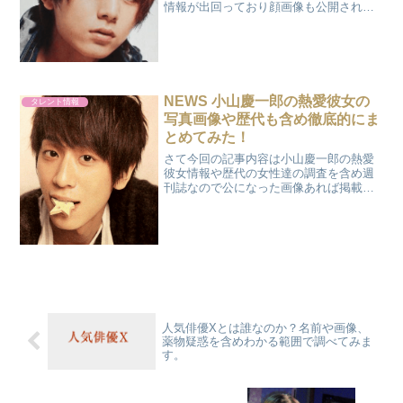
情報が出回っており顔画像も公開されち
ゃっているようです。それでは調べてい
きましょう。広告妹に関する情報につい
て妹の年齢について妹さんの年齢は山田
涼介さんより二つ歳下なの...
NEWS 小山慶一郎の熱愛彼女の
タレント情報
写真画像や歴代も含め徹底的にま
とめてみた！
さて今回の記事内容は小山慶一郎の熱愛
彼女情報や歴代の女性達の調査を含め週
刊誌なので公になった画像あれば掲載致
します。小山さんと言えばアイドルであ
りながら『news every.』メインキャスタ
ーを務める方ですよね。メインキャスタ
ーが出来る実...
人気俳優Xとは誰なのか？名前や画像、
薬物疑惑を含めわかる範囲で調べてみま
す。