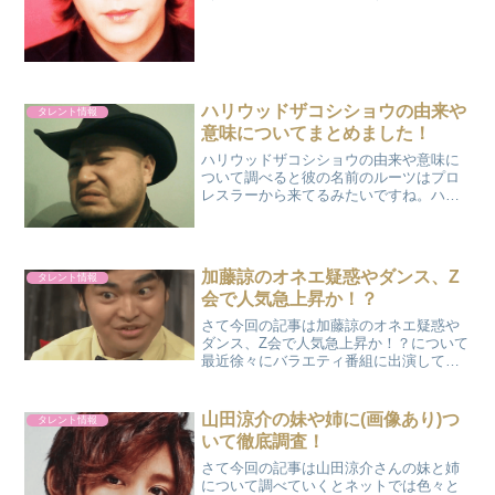
広さんは今月始めに5日間入院して腫瘍を
切除したとのことを告白されました。中
居さんのことが心配ですが、お父さん...
ハリウッドザコシショウの由来や
タレント情報
意味についてまとめました！
ハリウッドザコシショウの由来や意味に
ついて調べると彼の名前のルーツはプロ
レスラーから来てるみたいですね。ハリ
ウッドザコシショウの由来や意味にとは
何？さてR1グランプリに優勝しこれから
多数のバラエティ番組に出演されると思
いますがザコシショウの...
加藤諒のオネエ疑惑やダンス、Z
タレント情報
会で人気急上昇か！？
さて今回の記事は加藤諒のオネエ疑惑や
ダンス、Z会で人気急上昇か！？について
最近徐々にバラエティ番組に出演して一
度見たら忘れられないインパクトのある
顔で話題となっていますね。それでは調
査していきましょう！広告オネエキャラ
山田涼介の妹や姉に(画像あり)つ
タレント情報
についてテレビで加藤さ...
いて徹底調査！
さて今回の記事は山田涼介さんの妹と姉
について調べていくとネットでは色々と