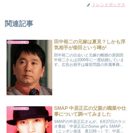
トレンドボックス
関連記事
田中裕二の元嫁は夏見？しかも浮
タレント情報
気相手が柴田という噂が
田中裕二の出会いと元嫁の離婚の原因田
中裕二さんは2000年に一度結婚していま
す。広告お相手は爆笑問題の所属事務所
「タイタン」の1階にある花屋の店員さん
で、名前は（夏見）さんというそうで
す。夏見さんの画像はこちらになります
田中裕二さんが夏見さ...
SMAP 中居正広の父親の職業や仕
タレント情報
事について調べてみました
SMAPの中居正広さんが、6月27日のラジ
オ番組「中居正広のSome girl’s SMAP」
（ニッポン放送 夜11時～）で、中居正