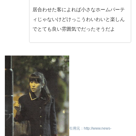
居合わせた客によれば小さなホームパーテ
ィじゃないけどけっこうわいわいと楽しん
でとても良い雰囲気でだったそうだよ
引用元：http://www.news-