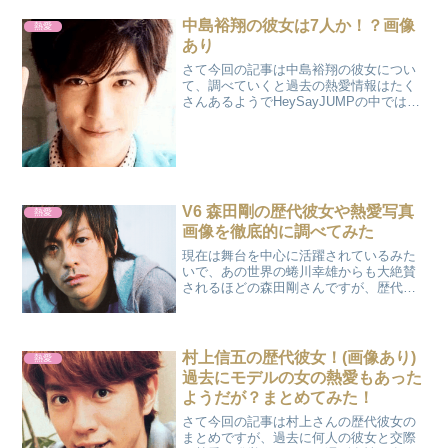
中島裕翔の彼女は7人か！？画像
熱愛
あり
さて今回の記事は中島裕翔の彼女につい
て、調べていくと過去の熱愛情報はたく
さんあるようでHeySayJUMPの中ではな
かなかの歴代彼女がいますね。広告中島
裕翔の歴代彼女前田希美川口春奈鈴木愛
理（℃-ute）大後寿々花熊井友理奈水川あ
さみ前田希...
V6 森田剛の歴代彼女や熱愛写真
熱愛
画像を徹底的に調べてみた
現在は舞台を中心に活躍されているみた
いで、あの世界の蜷川幸雄からも大絶賛
されるほどの森田剛さんですが、歴代の
彼女の噂やエピソードも含めて調べてい
くと、下記の人物が浮上してきました。■
上戸彩■阪井あゆみ■ｍｉｓｏｎｏ■美雪
ありす（元グラドル）...
村上信五の歴代彼女！(画像あり)
熱愛
過去にモデルの女の熱愛もあった
ようだが？まとめてみた！
さて今回の記事は村上さんの歴代彼女の
まとめですが、過去に何人の彼女と交際