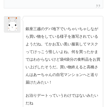
銀座三越のデパ地下でいちゃいちゃしなが
no name
ら買い物をしている様子を激写されている
ようだね。てかお互い黒い服装してマスク
ってけっこう怪しいよね。何を買ったかま
ではわからないけど袋4袋分の食料品をお買
い上げしたそうだ。買い物終えると高橋さ
んはあーちゃんの自宅マンションへと送り
届けたみたい！
お泊りデートっていうわけではないみたい
だね