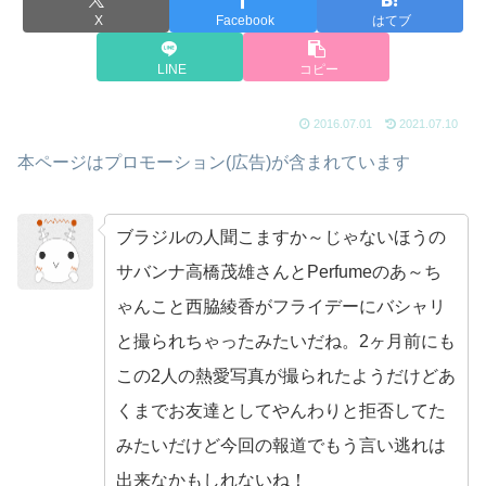
X
Facebook
はてブ
LINE
コピー
2016.07.01
2021.07.10
本ページはプロモーション(広告)が含まれています
ブラジルの人聞こますか～じゃないほうの
サバンナ高橋茂雄さんとPerfumeのあ～ち
no name
ゃんこと西脇綾香がフライデーにバシャリ
と撮られちゃったみたいだね。2ヶ月前にも
この2人の熱愛写真が撮られたようだけどあ
くまでお友達としてやんわりと拒否してた
みたいだけど今回の報道でもう言い逃れは
出来なかもしれないね！