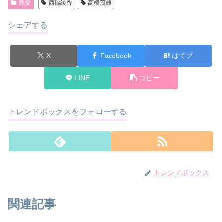
熱愛
西脇綾香
高橋茂雄
シェアする
X
Facebook
はてブ
LINE
コピー
トレンドボックスをフォローする
トレンドボックス
関連記事