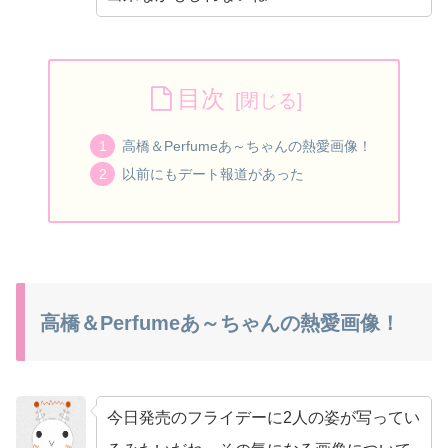
目次
高橋＆Perfumeあ～ちゃんの熱愛画像！
以前にもデート報道があった
高橋＆Perfumeあ～ちゃんの熱愛画像！
今日発売のフライデーに2人の姿が写ってい