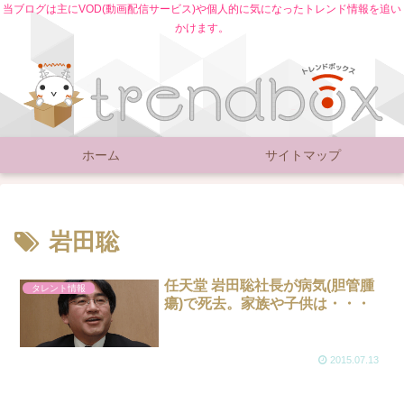
当ブログは主にVOD(動画配信サービス)や個人的に気になったトレンド情報を追い
かけます。
ホーム
サイトマップ
岩田聡
任天堂 岩田聡社長が病気(胆管腫
タレント情報
瘍)で死去。家族や子供は・・・
2015.07.13