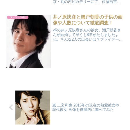
京・丸の内ピカデリーにて、佐藤浩市、
樋口可南子、北川景子、野村周平などな
ど初日舞台あいさつが行われた。しかし
突然佐藤浩市さん妻広田亜矢子からサプ
井ノ原快彦と瀬戸朝香の子供の画
タレント情報
ライズな手紙によって号泣...
像や人数について徹底調査！
v6の井ノ原快彦さんの彼女、瀬戸朝香さ
んが結婚して早くも8年がたちましたよ
ね。そんな2人の出会いは？フライデーは
あるか？プロポーズの言葉は？2人が結婚
にいたるまでのエピソードも含めて調べ
ていきます。またお子さんの幼稚園は？
お受験は？立教へ進...
嵐 二宮和也 2015年の現在の熱愛彼女や
歴代彼女 画像を徹底的に調べてみた