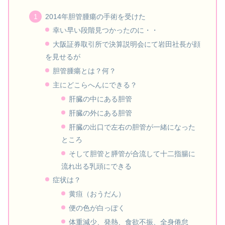
2014年胆管腫瘍の手術を受けた
幸い早い段階見つかったのに・・
大阪証券取引所で決算説明会にて岩田社長が顔
を見せるが
胆管腫瘍とは？何？
主にどこらへんにできる？
肝臓の中にある胆管
肝臓の外にある胆管
肝臓の出口で左右の胆管が一緒になった
ところ
そして胆管と膵管が合流して十二指腸に
流れ出る乳頭にできる
症状は？
黄疸（おうだん）
便の色が白っぽく
体重減少、発熱、食欲不振、全身倦怠