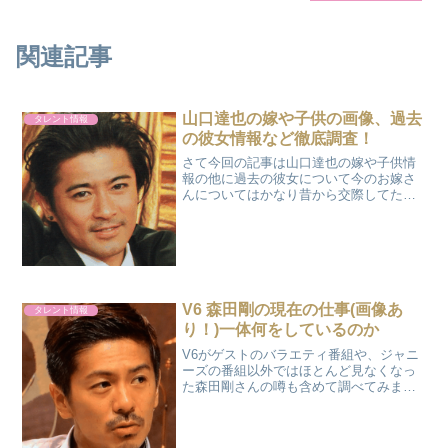
関連記事
山口達也の嫁や子供の画像、過去
タレント情報
の彼女情報など徹底調査！
さて今回の記事は山口達也の嫁や子供情
報の他に過去の彼女について今のお嫁さ
んについてはかなり昔から交際してたよ
うで計算すると8年間も愛を育んでいたよ
うですね。広告山口達也の嫁について出
会いは？2人の馴れ初めについてですが今
から逆上ること16年...
V6 森田剛の現在の仕事(画像あ
タレント情報
り！)一体何をしているのか
V6がゲストのバラエティ番組や、ジャニ
ーズの番組以外ではほとんど見なくなっ
た森田剛さんの噂も含めて調べてみまし
た。広告舞台の原点森田さんが舞台とし
ての出発点は「劇団☆新感線」で舞台の
イロハをここで学んだようで、ここの舞