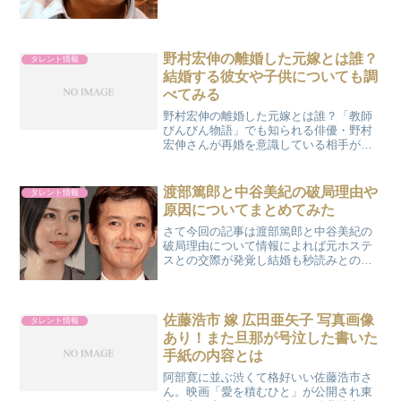
台経験がなければ、今の...
野村宏伸の離婚した元嫁とは誰？
タレント情報
結婚する彼女や子供についても調
べてみる
野村宏伸の離婚した元嫁とは誰？「教師
びんびん物語」でも知られる俳優・野村
宏伸さんが再婚を意識している相手がい
るとの情報が舞い込んできので、野村宏
伸さんについて調べてみました。野村宏
伸さんは1999年7月にスタイリストだった
渡部篤郎と中谷美紀の破局理由や
タレント情報
女性と結婚をしてい...
原因についてまとめてみた
さて今回の記事は渡部篤郎と中谷美紀の
破局理由について情報によれば元ホステ
スとの交際が発覚し結婚も秒読みとの
噂。そして中谷美紀さんとは去年の夏頃
に破局していたとの事実があります。な
ぜ別れてしまったのかその真相に迫りた
いと思います。広告まずはい...
佐藤浩市 嫁 広田亜矢子 写真画像
タレント情報
あり！また旦那が号泣した書いた
手紙の内容とは
阿部寛に並ぶ渋くて格好いい佐藤浩市さ
ん。映画「愛を積むひと」が公開され東