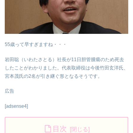
55歳って早すぎますね・・・
岩田聡（いわたさとる）社長が11日胆管腫瘍のため死去
したことがわかりました。代表取締役は今後竹田玄洋氏、
宮本茂氏の2名が引き継ぐ形となるそうです。
広告
[adsense4]
目次