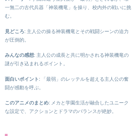
一無二の古代兵器「神装機竜」を操り、校内外の戦いに挑
む。
見どころ
: 主人公の操る神装機竜とその戦闘シーンの迫力
が圧倒的。
みんなの感想
: 主人公の成長と共に明かされる神装機竜の
謎が引き込まれるポイント。
面白いポイント
: 「最弱」のレッテルを超える主人公の奮
闘が感動を呼ぶ。
このアニメのまとめ
: メカと学園生活が融合したユニーク
な設定で、アクションとドラマのバランスが絶妙。