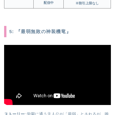
配信中
※割引上限なし
5: 『最弱無敗の神装機竜』
ストーリー
: 学園に通う主人公が「最弱」とされるが、唯