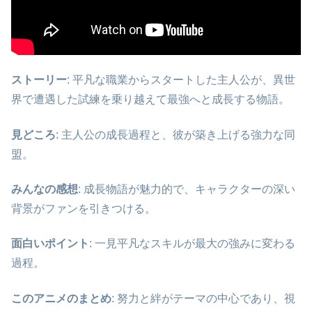
ストーリー
: 平凡な職業からスタートした主人公が、異世
界で遭遇した試練を乗り越えて最強へと成長する物語。
見どころ
: 主人公の成長過程と、彼が築き上げる強力な同
盟。
みんなの感想
: 成長物語が魅力的で、キャラクターの深い
背景がファンを引きつける。
面白いポイント
: 一見平凡なスキルが最大の強みに変わる
過程。
このアニメのまとめ
: 努力と絆がテーマの中心であり、視