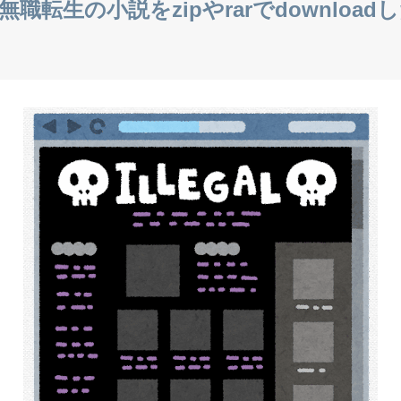
職転生の小説をzipやrarでdownloa