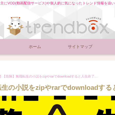
主にVOD(動画配信サービス)や個人的に気になったトレンド情報を追
ホーム
サイトマップ
【危険】無職転生の小説をzipやrarでdownloadすると人生終了…
の小説をzipやrarでdownloadす