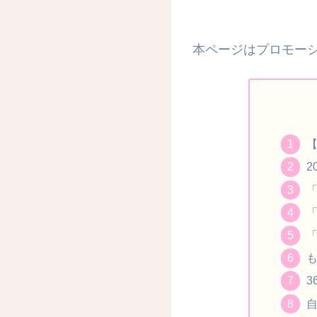
本ページはプロモーシ
【
2
「
「
「
も
3