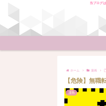
当ブログは
ホーム
漫画
【危険】無職転生
漫画