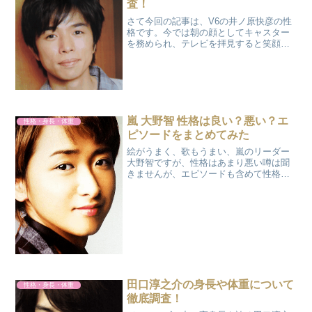
査！
さて今回の記事は、V6の井ノ原快彦の性
格です。今では朝の顔としてキャスター
を務められ、テレビを拝見すると笑顔と
目がチャームポイントなのが印象的です
よね。そして、調べていると共演者に対
しても優しさや気配りがあるそうです。
そんな彼の性格がでてい...
嵐 大野智 性格は良い？悪い？エ
性格・身長・体重
ピソードをまとめてみた
絵がうまく、歌もうまい、嵐のリーダー
大野智ですが、性格はあまり悪い噂は聞
きませんが、エピソードも含めて性格を
調べてみました。広告プロフィール大野
智（おおの さとし）生年月日：1980年
11月26日出身地:東京都三鷹市 身長：
166cm血液型...
田口淳之介の身長や体重について
性格・身長・体重
徹底調査！