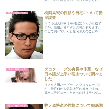
大野智 身長疑惑公式プロフィールで
は、嵐のメンバーの身長を高い順に言う
と、相葉雅紀(176cm) で、松本潤(173cm)
松岡昌宏の性格や自宅について徹
性格・身長・体重
で、 櫻井...
底調査！
さて今回の記事は松岡昌宏さんの性格で
すが、性格が良すぎとの噂があります。
そして調べていくと松岡さんのことを慕
ったたり、相手を気遣ったエピソードも
あり、また他にも性格についてのエピソ
ードもないか？調べていきつつ、反対に
性格が悪い？についても調...
ダコタローズの身長や体重、なぜ
性格・身長・体重
日本語が上手い理由ついて調べま
した！
リアル人形バービーことダコタローズさ
ん、最近何か人気急上昇の彼女ですね。
日本にデビューしたきっかけはモバゲー
神撃のバハムートのCMを出演した際世間
の認知度が上がった模様です。ちなみに
小悪魔っぽい格好だそうです。さて今回
井ノ原快彦の性格について徹底調
性格・身長・体重
の記事についてはダコ...