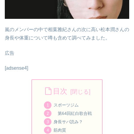
嵐のメンバーの中で相葉雅紀さんの次に高い松本潤さんの
身長や体重について噂も含めて調べてみました。
広告
[adsense4]
目次
スポーツジム
第64回紅白歌合戦
身長サバ読み？
筋肉質