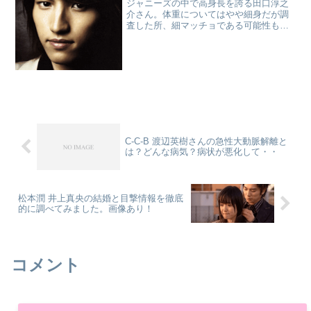
ジャニーズの中で高身長を誇る田口淳之
介さん。体重についてはやや細身だが調
査した所、細マッチョである可能性もあ
ります。ジャニーズアイドルは背が低い
イメージを持たれていますが今回は圧倒
的に背が高い田口さんを徹底調査致しま
す。広告田口淳之介の身長...
C-C-B 渡辺英樹さんの急性大動脈解離と
は？どんな病気？病状が悪化して・・
松本潤 井上真央の結婚と目撃情報を徹底
的に調べてみました。画像あり！
コメント