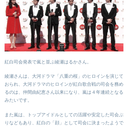
紅白司会発表で嵐と並ぶ綾瀬はるかさん。
綾瀬さんは、大河ドラマ「八重の桜」のヒロインを演じて
おられ、大河ドラマのヒロインが紅白歌合戦の司会を務め
るのは、仲間由紀恵さん以来になり、嵐は４年連続となる
みたいです。
また嵐は、トップアイドルとしての活躍や安定した司会ぶ
りなどもあり、紅白の「顔」として司会に決まったようで