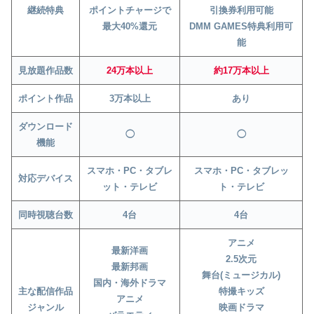
継続特典
ポイントチャージで
引換券利用可能
最大40%還元
DMM GAMES特典利用可
能
見放題作品数
24万本以上
約17万本以上
ポイント作品
3万本以上
あり
ダウンロード
◯
◯
機能
スマホ・PC・タブレ
スマホ・PC・タブレッ
対応デバイス
ット・テレビ
ト・テレビ
同時視聴台数
4台
4台
アニメ
最新洋画
2.5次元
最新邦画
舞台(ミュージカル)
国内・海外ドラマ
主な配信作品
特撮キッズ
アニメ
ジャンル
映画ドラマ