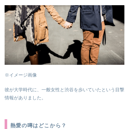
※イメージ画像
彼が大学時代に、一般女性と渋谷を歩いていたという目撃
情報がありました。
熱愛の噂はどこから？