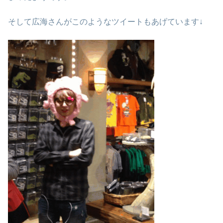
そして広海さんがこのようなツイートもあげています↓