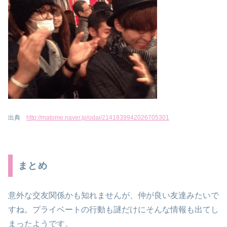
出典
http://matome.naver.jp/odai/2141839942026705301
まとめ
意外な交友関係かも知れませんが、仲が良い友達みたいで
すね。プライベートの行動も謎だけにそんな情報も出てし
まったようです。