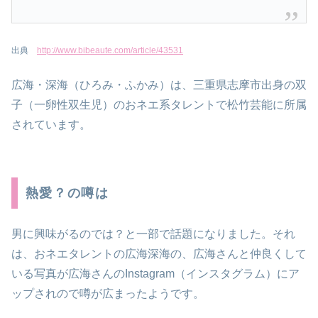
出典
http://www.bibeaute.com/article/43531
広海・深海（ひろみ・ふかみ）は、三重県志摩市出身の双
子（一卵性双生児）のおネエ系タレントで松竹芸能に所属
されています。
熱愛？の噂は
男に興味がるのでは？と一部で話題になりました。それ
は、おネエタレントの広海深海の、広海さんと仲良くして
いる写真が広海さんのInstagram（インスタグラム）にア
ップされので噂が広まったようです。