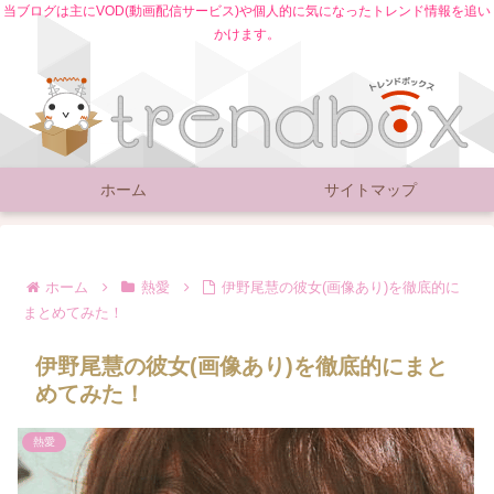
当ブログは主にVOD(動画配信サービス)や個人的に気になったトレンド情報を追い
かけます。
ホーム
サイトマップ
ホーム
熱愛
伊野尾慧の彼女(画像あり)を徹底的に
まとめてみた！
伊野尾慧の彼女(画像あり)を徹底的にまと
めてみた！
熱愛