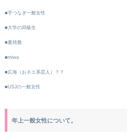
■手つなぎ一般女性
■大学の同級生
■夏焼雅
■miwa
■広海（おネエ系芸人）？？
■USJの一般女性
年上一般女性について。