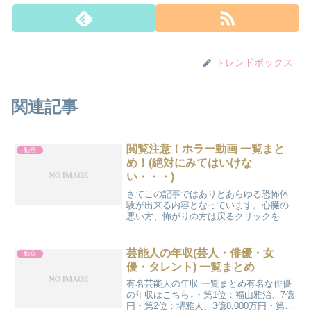
トレンドボックス
関連記事
閲覧注意！ホラー動画 一覧まと
動画
め！(絶対にみてはいけな
い・・・)
さてこの記事ではありとあらゆる恐怖体
験が出来る内容となっています。心臓の
悪い方、怖がりの方は戻るクリックをし
て下さい。心霊画像恐怖映像ビックリ系
動画｜心臓の悪い方は閲覧注意！韓国の
怖いwebマンガ怖いの知らずという方だ
芸能人の年収(芸人・俳優・女
動画
けクリックしてみて下さ...
優・タレント) 一覧まとめ
有名芸能人の年収 一覧まとめ有名な俳優
の年収はこちら↓・第1位：福山雅治、7億
円・第2位：堺雅人、3億8,000万円・第3