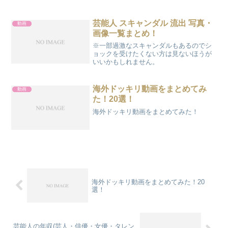
位：木村拓哉、2億7,000万円・第4位：小
栗旬、2億円・第5位：阿部寛、1億2,000
万円・第6位：渡辺謙、1億円・...
芸能人 スキャンダル 流出 写真・
動画
画像一覧まとめ！
※一部過激なスキャンダルもあるのでシ
ョックを受けたくない方は見ないほうが
いいかもしれません。
海外ドッキリ動画をまとめてみ
動画
た！20選！
海外ドッキリ動画をまとめてみた！
海外ドッキリ動画をまとめてみた！20
選！
芸能人の年収(芸人・俳優・女優・タレン