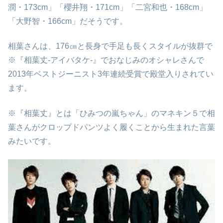
潤・173cm」「櫻井翔・171cm」「二宮和也・168cm」
「大野智・166cm」だそうです。
相葉さんは、176㎝と長身で手足も長くスタイルが抜群で
※『相葉丈-アイバタケ-』でおなじみのオシャレさんで
2013年ベストジーニスト3年連続受賞で殿堂入りされてい
ます。
※『相葉丈』とは「ひみつの嵐ちゃん」のマネキン５で相
葉さんがクロップドパンツよく履くことから生まれた言葉
みたいです。