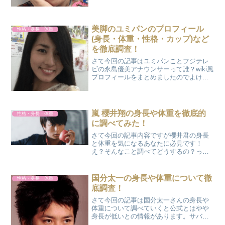
学はどこ？調べによると大学は多摩美術
大学造形表現学部映像演劇学科を卒業さ
れております。引用元：3...
美脚のユミパンのプロフィール
性格・身長・体重
(身長・体重・性格・カップ)など
を徹底調査！
さて今回の記事はユミパンことフジテレ
ビの永島優美アナウンサーって誰？wiki風
プロフィールをまとめましたのでよけれ
ばご覧ください広告永島優美アナウンサ
ー(ユミパン)｜wiki風プロフィール本名 永
島 優美愛称 ユミパン出身地 兵庫県神戸
市生...
嵐 櫻井翔の身長や体重を徹底的
性格・身長・体重
に調べてみた！
さて今回の記事内容ですが櫻井君の身長
と体重を気になるあなたに必見です！
え？そんなこと調べてどうするの？って
方は回れ右へ気になる方はスクロールし
てどうぞ！さらに櫻井翔君の簡単な経歴
をご紹介致します。広告身長についてさ
国分太一の身長や体重について徹
性格・身長・体重
て櫻井君は一体どれぐらい背...
底調査！
さて今回の記事は国分太一さんの身長や
体重について調べていくと公式とはやや
身長が低いとの情報があります。サバ読
み疑惑についても検証。広告国分太一の