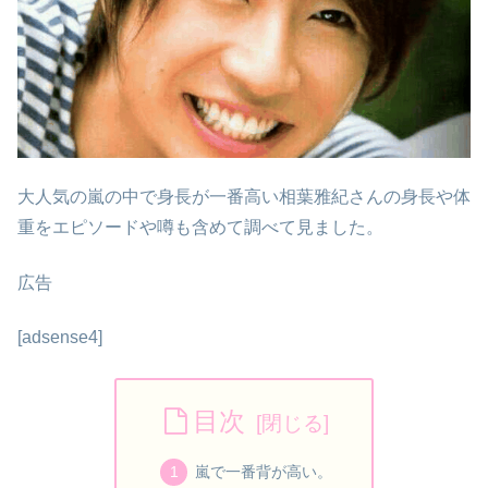
大人気の嵐の中で身長が一番高い相葉雅紀さんの身長や体
重をエピソードや噂も含めて調べて見ました。
広告
[adsense4]
目次
嵐で一番背が高い。