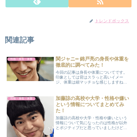
トレンドボックス
関連記事
関ジャニ∞ 錦戸亮の身長や体重を
性格・身長・体重
徹底的に調べてみた！
今回の記事は身長や体重についてです。
印象としては背はスラっと高いイメー
ジ、体重は細マッチョな感じしますね。
さて実際はどれぐらいなのか調べていき
ましょう。広告身長についてさてネット
で調べてみると錦戸さんの身長は169cm
加藤諒の高校や大学・性格や嫌い
性格・身長・体重
か170cmとの情報が...
という情報についてまとめてみ
た！
加藤諒の高校や大学・性格や嫌いという
情報について気になったのは性格が以外
とポジティブだと思っていましたけど以
外と闇が潜んでいるようですね。広告大