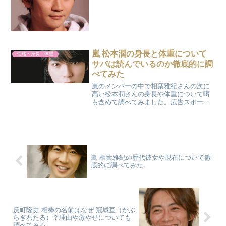
身長について公式では？公式では167cm
と書いてあったみたいです。googleで検
索すると？まと...
嵐 松本潤の身長と体重について
性格・身長・体重
サバは読んでいるのか徹底的に調
べてみた
嵐のメンバーの中で相葉雅紀さんの次に
高い松本潤さんの身長や体重について噂
も含めて調べてみました。広告スポーツ
ジム『嵐にしやがれ』にゲスト出演した
榮倉奈々さん。「実は、私○○です」とい
うテーマで、それぞれが告白していくと
いう内容で、松本さんの...
嵐 相葉雅紀の歴代彼女や現在について徹
底的に調べてみた。
反町隆史 相棒の名前はなぜ 冠城亘（かぶ
らぎわたる）？理由や激やせについても
調べてみる。