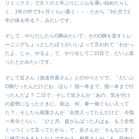
リミックス」で久々の１年ぶりにジムを通い始めたらし
く、1年の中で3ヶ月くらい通う・・・だから「3か月で1
年の体を作る？」みたいです。
そして、やりだしたらO脚みたいで、そのO脚を直すトレ
ーニングちょっとしたほうがいいよって言われて「わかっ
たよ、じゃ、やるよ」て、やり出して二日目で、だいぶ直
ったとかみたいです。
そして近さん（放送作家さん）とのやりとりで、「だいぶ
O脚だったんだけどお、ほら！ 指一本まで。指一本まで行
ったんだよ？ 二日で」そして近さんが「あの、気を付け
の姿勢になったときに、前は、何、拳一個ぐらい入って
た？」そしたら相葉さんが「全然入ってたんだけど、今指
一本分ぐらい」「ひと月、超がんばった人はぁ、もう全然
くっつくって言ってたから」で、近さんが「そんなにすぐ
に矯正できるもんなんですか？」相葉さんが「ま、筋肉の