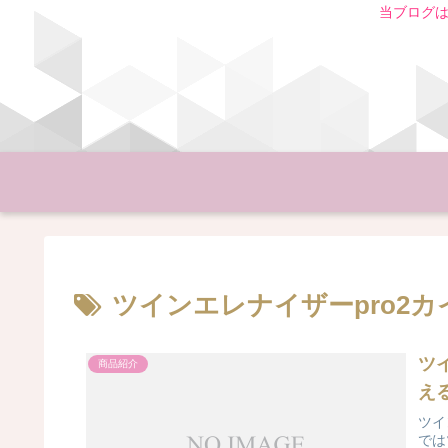
当ブログは
ツインエレナイザーpro2
ツ
商品紹介
える
ツイ
では